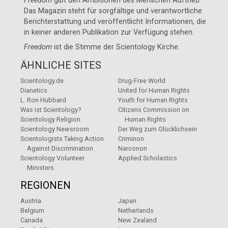
Freedom
gibt den Ambitionen des Menschen Auftrieb.
Das Magazin steht für sorgfältige und verantwortliche
Berichterstattung und veröffentlicht Informationen, die
in keiner anderen Publikation zur Verfügung stehen.
Freedom
ist die Stimme der
Scientology Kirche
.
ÄHNLICHE SITES
Scientology.de
Drug-Free World
Dianetics
United for Human Rights
L. Ron Hubbard
Youth for Human Rights
Was ist Scientology?
Citizens Commission on
Scientology Religion
Human Rights
Scientology Newsroom
Der Weg zum Glücklichsein
Scientologists Taking Action
Criminon
Against Discrimination
Narconon
Scientology Volunteer
Applied Scholastics
Ministers
REGIONEN
Austria
Japan
Belgium
Netherlands
Canada
New Zealand