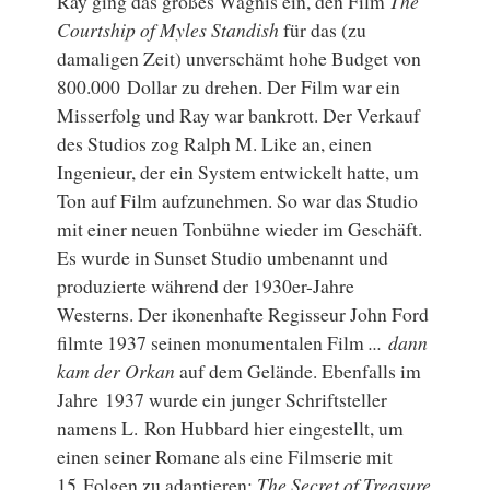
Ray ging das großes Wagnis ein, den Film
The
Courtship of Myles Standish
für das (zu
damaligen Zeit) unverschämt hohe Budget von
800.000 Dollar zu drehen. Der Film war ein
Misserfolg und Ray war bankrott. Der Verkauf
des Studios zog Ralph M. Like an, einen
Ingenieur, der ein System entwickelt hatte, um
Ton auf Film aufzunehmen. So war das Studio
mit einer neuen Tonbühne wieder im Geschäft.
Es wurde in Sunset Studio umbenannt und
produzierte während der 1930er-Jahre
Westerns. Der ikonenhafte Regisseur John Ford
filmte 1937 seinen monumentalen Film
... dann
kam der Orkan
auf dem Gelände. Ebenfalls im
Jahre 1937 wurde ein junger Schriftsteller
namens L. Ron Hubbard hier eingestellt, um
einen seiner Romane als eine Filmserie mit
15 Folgen zu adaptieren:
The Secret of Treasure